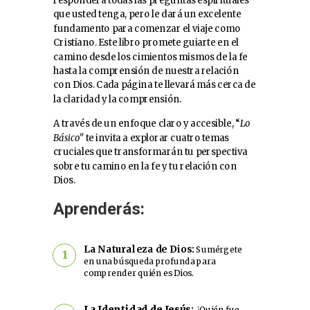
responderá todas las preguntas espirituales
que usted tenga, pero le dará un excelente
fundamento para comenzar el viaje como
Cristiano. Este libro promete guiarte en el
camino desde los cimientos mismos de la fe
hasta la comprensión de nuestra relación
con Dios. Cada página te llevará más cerca de
la claridad y la comprensión.
A través de un enfoque claro y accesible, “
Lo
Básico”
te invita a explorar cuatro temas
cruciales que transformarán tu perspectiva
sobre tu camino en la fe y tu relación con
Dios.
Aprenderás:
La Naturaleza de Dios
:
Sumérgete
1
en una búsqueda profunda para
comprender quién es Dios.
La Identidad de Jesús
:
¿Quién fue